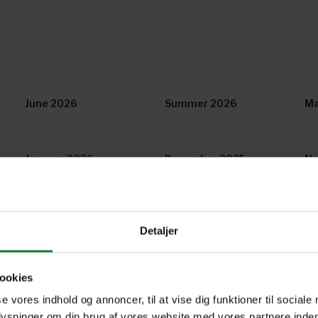
June 2026
Summer 2026
Ma
January 2026
December 2025
No
July 2025
June 2025
Su
Detaljer
February 2025
January 2025
De
ookies
se vores indhold og annoncer, til at vise dig funktioner til sociale
plysninger om din brug af vores website med vores partnere inden