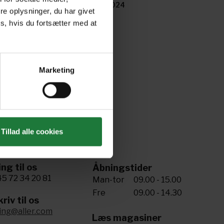
ne 2024
May 2024
e oplysninger, du har givet
s, hvis du fortsætter med at
Marketing
Tillad alle cookies
ing til os
Åbningstider
5 72 34 20 81
Man-tor
09.00 - 15.00
Fre
09.00 - 14.30
riv til os
ling@aller.com
Læs magasiner