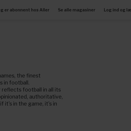
eg er abonnent hos Aller
Se alle magasiner
Log ind og l
names, the finest
in football.
flects football in all its
opinionated, authoritative,
 it's in the game, it's in