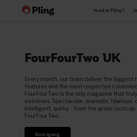
Hvad er Pling?
J
FourFourTwo UK
Every month, our team deliver the biggest 
features and the most respected columnists 
FourFourTwo is the only magazine that truly re
extremes. Spectacular, dramatic, hilarious, 
intelligent, quirky - from the grass roots up, if
FourFourTwo.
Kom igang