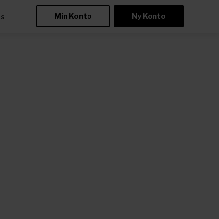
Min Konto
Ny Konto
æs