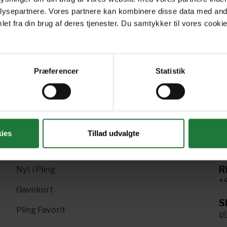
Season Preview 2024
July 2024
Ju
ysepartnere. Vores partnere kan kombinere disse data med andr
et fra din brug af deres tjenester. Du samtykker til vores cookie
Præferencer
Statistik
Forrige
Næste
1
2
3
4
5
6
7
ies
Tillad udvalgte
R
Nyt i Pling
+4
Gavekort
Sk
Pling Favorit
p