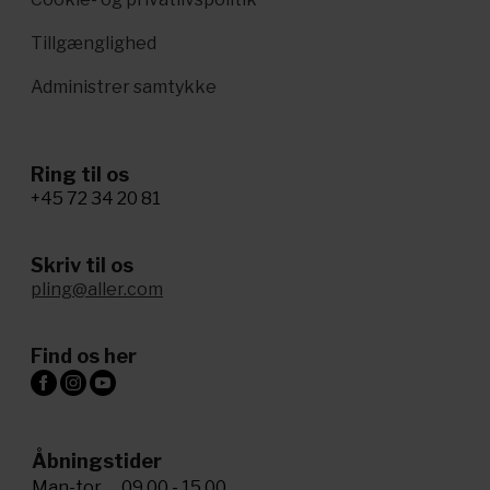
Tillgænglighed
Administrer samtykke
Ring til os
+45 72 34 20 81
Skriv til os
pling@aller.com
Find os her
Åbningstider
Man-tor
09.00 - 15.00