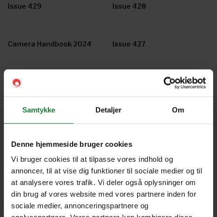
Issue 429
Issue 428
Camera Handbook 2024
Issue 427
Issue 426
Issue 425
Samtykke
Detaljer
Om
July - August 2023
May - June 2023
Denne hjemmeside bruger cookies
March - April 2023
January - February 2023
Vi bruger cookies til at tilpasse vores indhold og
annoncer, til at vise dig funktioner til sociale medier og til
at analysere vores trafik. Vi deler også oplysninger om
din brug af vores website med vores partnere inden for
November - December
September - October 2022
2022
sociale medier, annonceringspartnere og