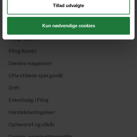
Tillad udvalgte
Nyt i Pling
Kun nødvendige cookies
Gavekort
Pling Favorit
Pling Kombi
Danske magasiner
Ofte stillede spørgsmål
Drift
Enkeltsalg i Pling
Handelsbetingelser
Ophavsret og vilkår
Cookie- og privatlivspolitik