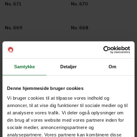
No. 671
No. 670
No. 669
No. 668
No. 667
No. 666
Samtykke
Detaljer
Om
No. 665
No. 664
Denne hjemmeside bruger cookies
Vi bruger cookies til at tilpasse vores indhold og
No. 663
No. 625
annoncer, til at vise dig funktioner til sociale medier og til
at analysere vores trafik. Vi deler også oplysninger om
din brug af vores website med vores partnere inden for
No. 624
No. 623
sociale medier, annonceringspartnere og
analysepartnere. Vores partnere kan kombinere disse