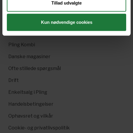
Tillad udvalgte
Nyt i Pling
Gavekort
Kun nødvendige cookies
Pling Favorit
Pling Kombi
Danske magasiner
Ofte stillede spørgsmål
Drift
Enkeltsalg i Pling
Handelsbetingelser
Ophavsret og vilkår
Cookie- og privatlivspolitik