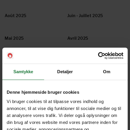
Août 2025
Juin - Juillet 2025
Mai 2025
Avril 2025
Mars 2025
Février 2025
Samtykke
Detaljer
Om
Décembre-Janvier 2025
Novembre 2024
Denne hjemmeside bruger cookies
Vi bruger cookies til at tilpasse vores indhold og
Octobre 2024
Septembre 2024
annoncer, til at vise dig funktioner til sociale medier og til
at analysere vores trafik. Vi deler også oplysninger om
din brug af vores website med vores partnere inden for
Août 2024
Juin-Juillet 2024
sociale medier, annonceringspartnere og