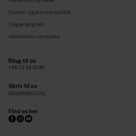
Ophavsret og vilkår
Cookie- og privatlivspolitik
Tillgænglighed
Administrer samtykke
Ring til os
+45 72 34 20 81
Skriv til os
pling@aller.com
Find os her