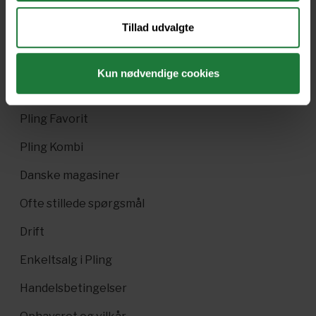
Tillad udvalgte
Nyt i Pling
Kun nødvendige cookies
Gavekort
Pling Favorit
Pling Kombi
Danske magasiner
Ofte stillede spørgsmål
Drift
Enkeltsalg i Pling
Handelsbetingelser