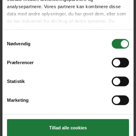
analysepartnere. Vores partnere kan kombinere disse
data med andre oplysninger, du har givet dem, eller som
de har indsamlet fra din brug af deres tjenester. Du
Mai 2024
Avril 2024
samtykker til vores cookies, hvis du fortsætter med at
anvende vores hjemmeside.
Samtykkevalg
Nødvendig
Mars 2024
Février 2024
Præferencer
Décembre 2023 - Janvier
Novembre 2023
2024
Statistik
Octobre 2023
Septembre 2023
Marketing
Forrige
Næste
Tillad alle cookies