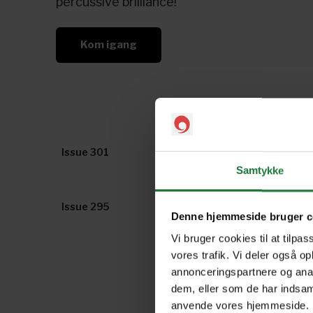
percussive brilliance!
Kom igang
Issue 301
Issue 300
Samtykke
Issue 295
Issue 294
Denne hjemmeside bruger c
Vi bruger cookies til at tilpas
vores trafik. Vi deler også o
annonceringspartnere og anal
dem, eller som de har indsaml
anvende vores hjemmeside.