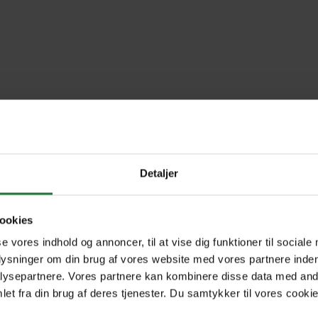
Issue 299
Issue 298
Is
Detaljer
Issue 293
ookies
se vores indhold og annoncer, til at vise dig funktioner til sociale
plysninger om din brug af vores website med vores partnere inden
ysepartnere. Vores partnere kan kombinere disse data med andr
et fra din brug af deres tjenester. Du samtykker til vores cookie
Forrige
Næste
1