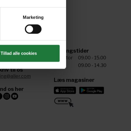
Marketing
ing til os
Åbningstider
Tillad alle cookies
5 72 34 20 81
Man-tor
09.00 - 15.00
Fre
09.00 - 14.30
riv til os
ling@aller.com
Læs magasiner
ind os her