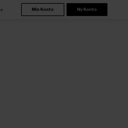
Min Konto
Ny Konto
æs