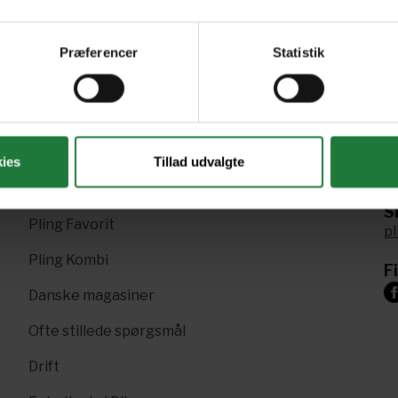
Præferencer
Statistik
R
Nyt i Pling
ies
Tillad udvalgte
+4
Gavekort
Sk
Pling Favorit
p
Pling Kombi
F
Danske magasiner
Ofte stillede spørgsmål
Drift