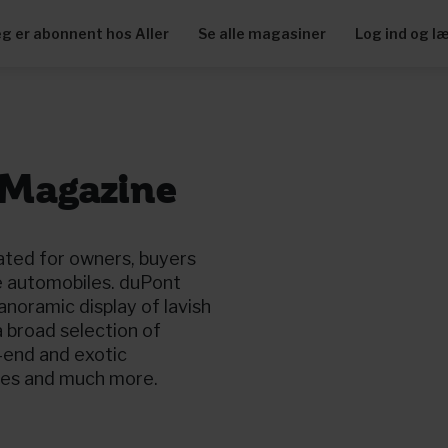
eg er abonnent hos Aller
Se alle magasiner
Log ind og l
Magazine
ated for owners, buyers
e automobiles. duPont
noramic display of lavish
a broad selection of
h-end and exotic
bles and much more.