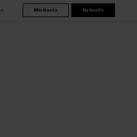
Min Konto
Ny Konto
æs