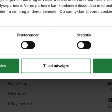
June 2024
May 2024
Ap
ysepartnere. Vores partnere kan kombinere disse data med andr
et fra din brug af deres tjenester. Du samtykker til vores cookie
Præferencer
Statistik
Forrige
Næste
1
2
3
4
5
6
7
ies
Tillad udvalgte
R
Nyt i Pling
+4
Gavekort
Sk
Pling Favorit
p