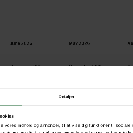
June 2026
May 2026
Ap
December 2025
November 2025
Oc
June 2025
May 2025
Ap
Detaljer
December 2024
November 2024
Oc
ookies
se vores indhold og annoncer, til at vise dig funktioner til sociale
plysninger om din brug af vores website med vores partnere inden