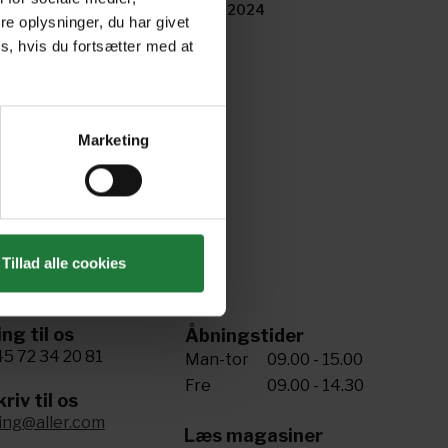
ril 2024
March 2024
e oplysninger, du har givet
s, hvis du fortsætter med at
Marketing
Tillad alle cookies
ing til os
Åbningstider
5 72 34 20 81
Man-tor
09.00 - 15.00
Fre
09.00 - 14.30
riv til os
ling@aller.com
Læs magasiner