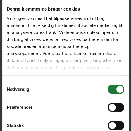
Denne hjemmeside bruger cookies
Juillet - Aout 2015
Issue 16
Vi bruger cookies til at tilpasse vores indhold og
annoncer, til at vise dig funktioner til sociale medier og til
at analysere vores trafik. Vi deler også oplysninger om
Issue 15
Issue 14
din brug af vores website med vores partnere inden for
sociale medier, annonceringspartnere og
analysepartnere. Vores partnere kan kombinere disse
Issue 13
data med andre oplysninger, du har givet dem, eller som
de har indsamlet fra din brug af deres tjenester. Du
samtykker til vores cookies, hvis du fortsætter med at
Forrige
Næste
anvende vores hjemmeside.
Samtykkevalg
Nødvendig
Præferencer
Nyt i Pling
Statistik