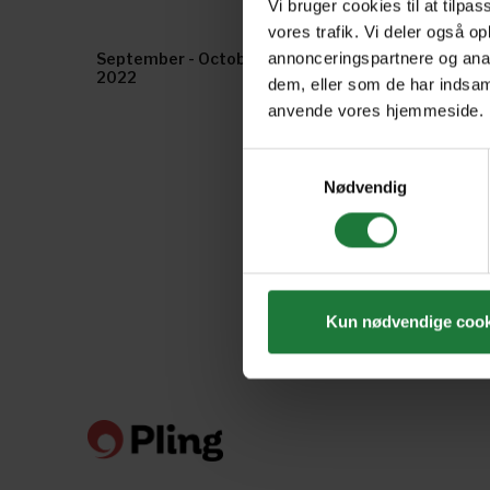
Vi bruger cookies til at tilpas
vores trafik. Vi deler også o
annonceringspartnere og anal
September - October
July - August 2022
2022
dem, eller som de har indsaml
anvende vores hjemmeside.
Samtykkevalg
Nødvendig
Kun nødvendige cook