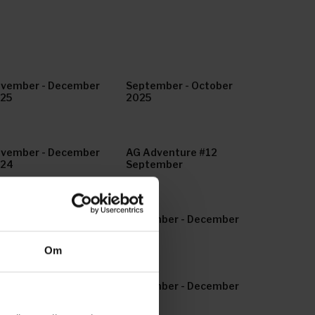
vember - December
September - October
25
2025
vember - December
AG Adventure #12
024
September
nuary - Februrary 2024
November - December
2023
Om
nuary - February 2023
November - December
2022