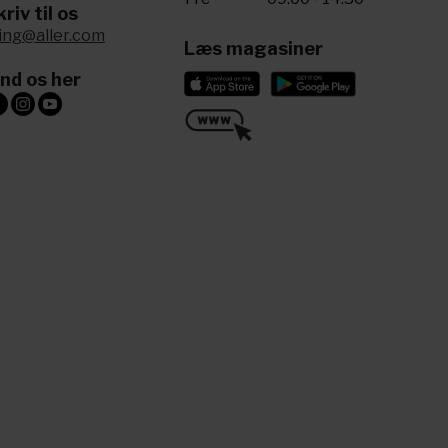
riv til os
ling@aller.com
Læs magasiner
ind os her