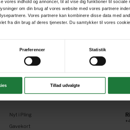
se vores indhold og annoncer, til at vise dig funktioner til sociale
plysninger om din brug af vores website med vores partnere inden
ysepartnere. Vores partnere kan kombinere disse data med andr
May - June 2022
March - April 2022
Ja
et fra din brug af deres tjenester. Du samtykker til vores cookie
Præferencer
Statistik
Forrige
Næste
1
2
3
ies
Tillad udvalgte
R
Nyt i Pling
+4
Gavekort