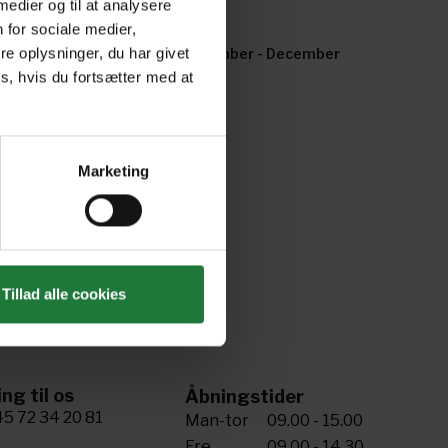
 medier og til at analysere
 for sociale medier,
e oplysninger, du har givet
nuary - February 2022
November - December
2021
s, hvis du fortsætter med at
Marketing
Tillad alle cookies
ing til os
Åbningstider
5 72 34 20 81
Man-tor
09.00 - 15.00
Fre
09.00 - 14.30