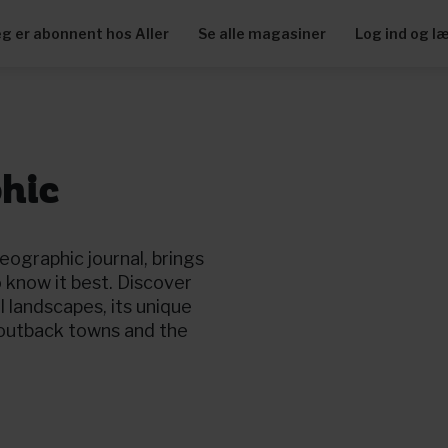
eg er abonnent hos Aller
Se alle magasiner
Log ind og l
hic
eographic journal, brings
 know it best. Discover
ul landscapes, its unique
e outback towns and the