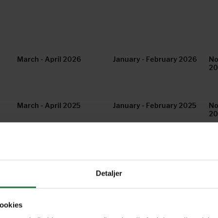
March - April 2026
January - February 2026
No
20
March - April 2025
January - February 2025
No
2
May - June 2024
March - April 2024
Ja
Detaljer
May - June 2023
March - April 2023
Ja
ookies