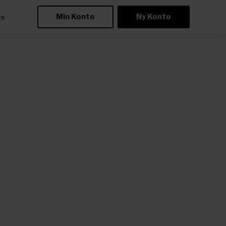
Min Konto
Ny Konto
æs