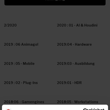
2/2020
2020 : 01 - AI & Houdini
2019 : 06 Animago!
2019:04 - Hardware
2019 : 05 - Mobile
2019:03 - Ausbildung
2019 : 02 - Plug-Ins
2019:01 - HDR
2018:06 - Gamengines
2018:05 - Workstations