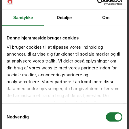
2018:04 - Renderer
2018:03 - Ausbildung &
Samtykke
Detaljer
Om
Assets
Denne hjemmeside bruger cookies
2018:02 - Digitale
2018:01 - Finishing & Audio
Landscapes
Vi bruger cookies til at tilpasse vores indhold og
annoncer, til at vise dig funktioner til sociale medier og til
at analysere vores trafik. Vi deler også oplysninger om
2017:06 - Crowd Simulation
2017:05 - Pipelines &
din brug af vores website med vores partnere inden for
& Animago Gewinner
Förderung
sociale medier, annonceringspartnere og
analysepartnere. Vores partnere kan kombinere disse
data med andre oplysninger, du har givet dem, eller som
Animago 2017
2017:04 - Simulation &
de har indsamlet fra din brug af deres tjenester. Du
Studiogründung
samtykker til vores cookies, hvis du fortsætter med at
anvende vores hjemmeside.
Samtykkevalg
Nødvendig
2017:03 - Plug-ins &
2017:02 - VR, AR & Motion
Karriere
Graphics