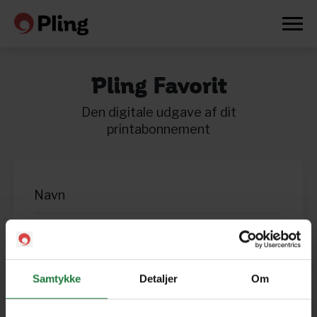
Pling Favorit
Den digitale udgave af dit
printabonnement
Prøv en måned gratis
Samtykke
Detaljer
Om