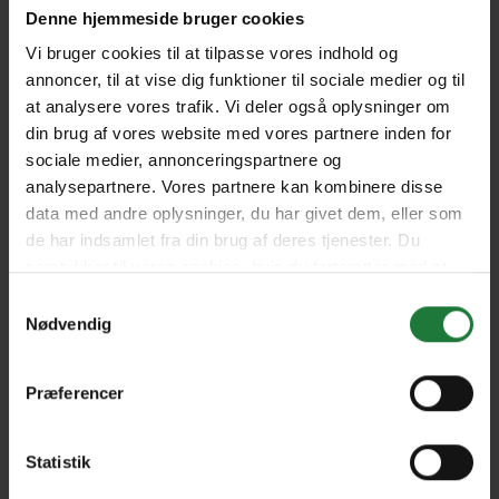
Denne hjemmeside bruger cookies
Vi bruger cookies til at tilpasse vores indhold og
annoncer, til at vise dig funktioner til sociale medier og til
at analysere vores trafik. Vi deler også oplysninger om
din brug af vores website med vores partnere inden for
sociale medier, annonceringspartnere og
analysepartnere. Vores partnere kan kombinere disse
data med andre oplysninger, du har givet dem, eller som
de har indsamlet fra din brug af deres tjenester. Du
samtykker til vores cookies, hvis du fortsætter med at
Vi anbefaler en blanding af tal, bogstaver og mindst 1 stort
bogstav
anvende vores hjemmeside.
Samtykkevalg
Nødvendig
Præferencer
Find dit kundenummer
Ja tak, jeg vil glæde mig til at modtage nyheder,
Statistik
tilbud og invitationer til særlige arrangementer
inden for bl.a. skønhedsprodukter, dagligvarer